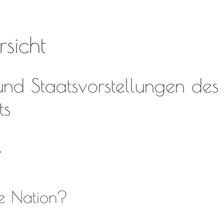
rsicht
 und Staatsvorstellungen des 
ts
l
ine Nation?