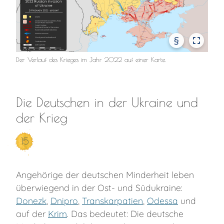
§
Der Verlauf des Krieges im Jahr 2022 auf einer Karte.
Die Deutschen in der Ukraine und
der Krieg
15
Angehörige der deutschen Minderheit leben
überwiegend in der Ost- und Südukraine:
Donezk
,
Dnipro
,
Transkarpatien
,
Odessa
und
auf der
Krim
. Das bedeutet: Die deutsche