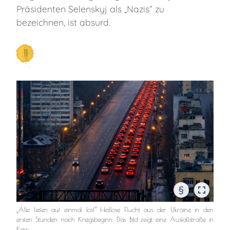
Präsidenten Selenskyj als „Nazis“ zu
bezeichnen, ist absurd.
11
§
„Alle liefen auf einmal los!“ Heillose Flucht aus der Ukraine in den
ersten Stunden nach Kriegsbeginn. Das Bild zeigt eine Ausfallstraße in
Kiew.