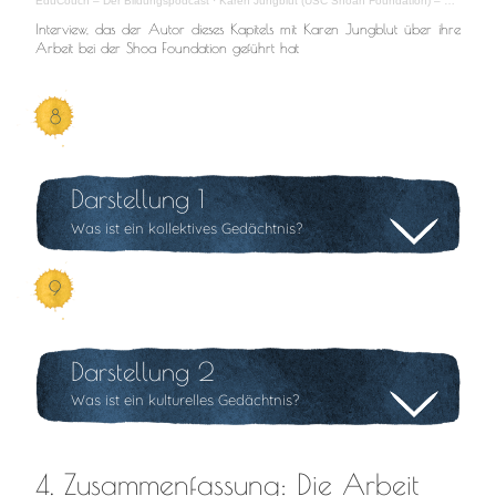
EduCouch – Der Bildungspodcast
·
Karen Jungblut (USC Shoah Foundation) – Die Zukunft der Erinnerung
Interview, das der Autor dieses Kapitels mit Karen Jungblut über ihre
Arbeit bei der Shoa Foundation geführt hat
8
Darstellung 1
Was ist ein kollektives Gedächtnis?
9
Darstellung 2
Was ist ein kulturelles Gedächtnis?
4. Zusammenfassung: Die Arbeit