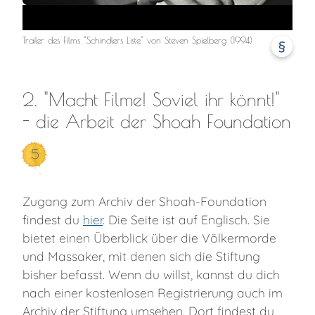
Trailer des Films "Schindlers Liste" von Steven Spielberg (1994)
§
2. "Macht Filme! Soviel ihr könnt!"
- die Arbeit der Shoah Foundation
5
Zugang zum Archiv der Shoah-Foundation
findest du
hier
. Die Seite ist auf Englisch. Sie
bietet einen Überblick über die Völkermorde
und Massaker, mit denen sich die Stiftung
bisher befasst. Wenn du willst, kannst du dich
nach einer kostenlosen Registrierung auch im
Archiv der Stiftung umsehen. Dort findest du